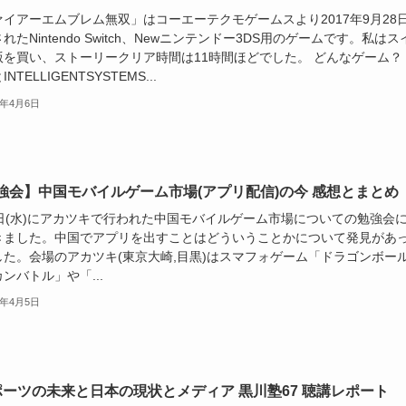
ァイアーエムブレム無双」はコーエーテクモゲームスより2017年9月28
れたNintendo Switch、Newニンテンドー3DS用のゲームです。私はス
版を買い、ストーリークリア時間は11時間ほどでした。 どんなゲーム？
NTELLIGENTSYSTEMS...
9年4月6日
強会】中国モバイルゲーム市場(アプリ配信)の今 感想とまとめ
3日(水)にアカツキで行われた中国モバイルゲーム市場についての勉強会
きました。中国でアプリを出すことはどういうことかについて発見があ
した。会場のアカツキ(東京大崎,目黒)はスマフォゲーム「ドラゴンボール
ンバトル」や「...
9年4月5日
ポーツの未来と日本の現状とメディア 黒川塾67 聴講レポート