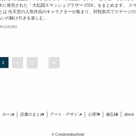
01年に発売された「大乱闘スマッシュブラザーズDX」をまとめます。 ス
Xとは 任天堂の人気作品のキャラクターが集まり、対戦形式でステージの
いの駆け引きを楽しむ...
8年12月28日
3
4
5
...
6
ホーム
読書のまとめ
アート・デザイン
心理学
備忘録
about
©
CreativeIdeaNote