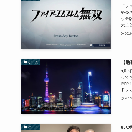
「フ
発売さ
ッチ
天堂とI
201
【勉
ゲーム
4月
って
回で
ドッカ
201
eス
ゲーム