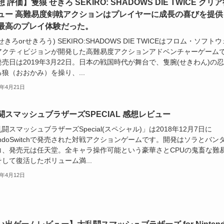
 評価】隻狼 せきろ SEKIRO: SHADOWS DIE TWICE クリ
ュー 高難易度剣戟アクションはプレイヤーに成長の喜びを提供
最高のプレイ体験だった。
せきろorせきろう) SEKIRO:SHADOWS DIE TWICEはフロム・ソフトウ
アクティビジョンが開発した高難易度アクションアドベンチャーゲーム
売日は2019年3月22日。日本の戦国時代が舞台で、隻腕(せきわん)の
狼（おおかみ）を操り、...
9年4月21日
闘スマッシュブラザーズSPECIAL 感想レビュー
闘スマッシュブラザーズSpecial(スペシャル)」は2018年12月7日に
tendoSwitchで発売された対戦アクションゲームです。開発はソラとバン
コ、発売元は任天堂。全キャラ操作可能という豪華さとCPUの鬼畜な難
して復活したボリューム満...
9年4月12日