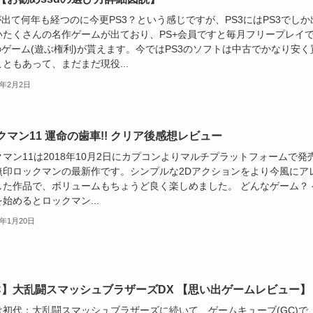
が出て何年も経つのに今更PS3？という感じですが、PS3にはPS3でしか
いたくさんの名作ゲームが出ており、PS+会員ですと毎月フリープレイ
のゲーム(遊ぶ権利)が貰えます。今ではPS3のソフトは中古でかなり安く
ともあって、まだまだ現役...
9年2月2日
クマン11 運命の歯車!! クリア後感想レビュー
マン11は2018年10月2日にカプコンよりマルチプラットフォームで発
無印ロックマンの最新作です。シンプルな2Dアクションをより今風にア
した作品で、ボリュームもちょうど良く楽しめました。 どんなゲーム？ 
始めるとロックマン...
9年1月20日
C】大乱闘スマッシュブラザーズDX 【思い出ゲームレビュー】
は初代：大乱闘スマッシュブラザーズに続いて、ゲームキューブ(GC)で