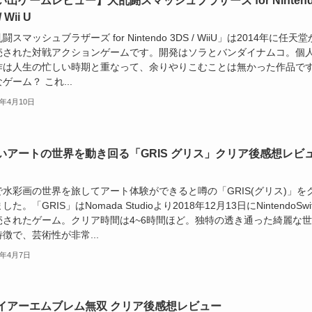
い出ゲームレビュー】大乱闘スマッシュブラザーズ for Nintend
 Wii U
闘スマッシュブラザーズ for Nintendo 3DS / WiiU」は2014年に任天堂
売された対戦アクションゲームです。開発はソラとバンダイナムコ。個
作は人生の忙しい時期と重なって、余りやりこむことは無かった作品で
ゲーム？ これ...
9年4月10日
いアートの世界を動き回る「GRIS グリス」クリア後感想レビ
で水彩画の世界を旅してアート体験ができると噂の「GRIS(グリス)」を
た。「GRIS」はNomada Studioより2018年12月13日にNintendoSwit
売されたゲーム。クリア時間は4~6時間ほど。独特の透き通った綺麗な
徴で、芸術性が非常...
9年4月7日
イアーエムブレム無双 クリア後感想レビュー