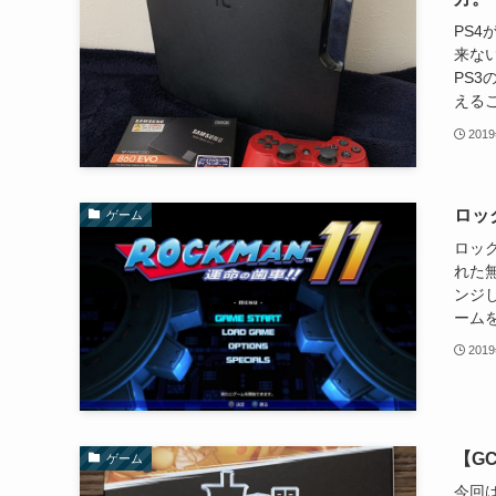
PS4
来な
PS3
えるこ
201
ロッ
ゲーム
ロック
れた
ンジ
ームを
201
【G
ゲーム
今回