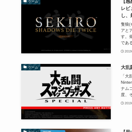
【感想
ゲーム
レビ
し、
隻狼(
アと
す。発
である
201
大乱
ゲーム
「大乱
Nin
ナム
度、そ
201
ゲーム