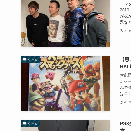
エン
20
が拡
題など
201
【思
ゲーム
HAL
大乱闘
ンゲ
んで
はニン
201
PS
ゲーム
方。