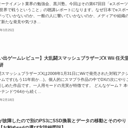
ターテイメント業界の勉強会、黒川塾。今回はその第67回目「eスポーツ
19 世界で戦うということ」の聴講レポートになります。なぜ日本でeスポ
がっていかないのか、一般の人に響いていかないのか、メディアや組織
新たな発見や気づき...
9年3月25日
い出ゲームレビュー】大乱闘スマッシュブラザーズX Wii 任天
研
スマッシュブラザーズXは2008年1月31日にWiiで発売された対戦アク
ームです(もう11年前か…)。個人的にスマブラ作品の中でDXの次にやり
楽しめた作品です。一人用モードの充実が特徴です。 どんなゲーム？ 本
テンドウ64から続く...
9年2月18日
3が故障したので別のPS3にSSD換装とデータの移動とそのやり
【お勧めssdの選び方詳細図説】