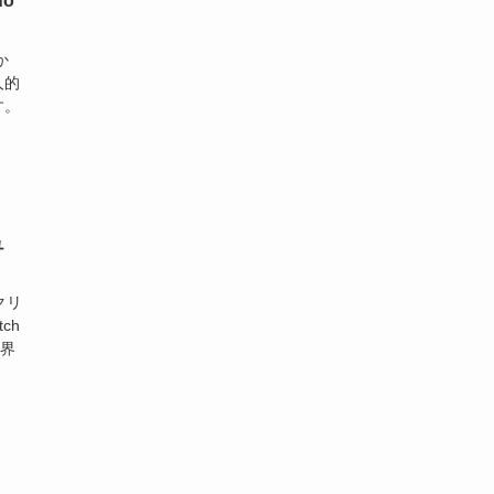
o
か
人的
す。
ュ
クリ
ch
世界