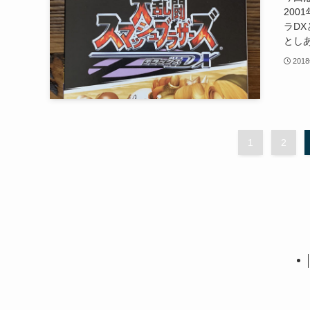
20
ラD
としあ
201
1
2