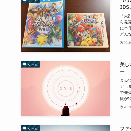
【思
3DS /
「大乱
ら発
に本
どんな
201
美し
ゲーム
ー
まる
アしまし
で発
観が特
201
ファ
ゲーム