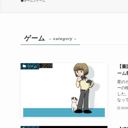
ホーム
ゲーム
ゲーム
– category –
【書
ゲーム
ーム
星の
ーの桜
した
なって
201