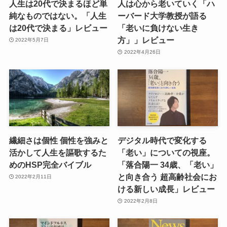
人生は20代で決まるほど単
人は心から老いていく「ハ
純なものではない。「人生
ーバード大学教授が語る
は20代で決まる」レビュー
「老いに負けない生き
方」」レビュー
2022年5月7日
2022年4月26日
繊細さは個性 個性を強みと
デジタル時代で変化する
活かして人生を謳歌するた
「老い」についての視座。
めのHSP完全バイブル
「落合陽一 34歳、「老い」
と向き合う 超高齢社会にお
2022年2月11日
ける新しい成長」レビュー
2022年2月8日