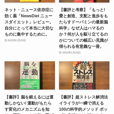
ネット・ニュース依存症に
【書評と考察】「もっと!
効く薬「NewsDiet ニュー
愛と創造、支配と進歩をも
スダイエット」レビュー。
たらすドーパミンの最新脳
自分にとって本当に大切な
科学」なぜ人はハマるの
ものに集中するために。
か？何が人を駆り立てるの
かについての幅広い見識が
2022年1月20日
得られる有意義な一冊。
2022年1月16日
【書評】脳を鍛えるには運
【書評】超ストレス解消法
動しかない! 運動がもたら
イライラが一瞬で消える
す変化のメカニズムを知
100の科学的メソッド ポッ