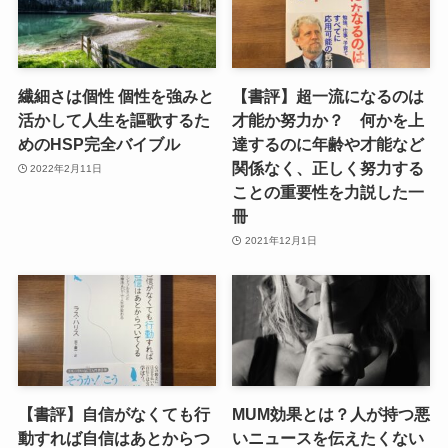
繊細さは個性 個性を強みと
【書評】超一流になるのは
活かして人生を謳歌するた
才能か努力か？ 何かを上
めのHSP完全バイブル
達するのに年齢や才能など
関係なく、正しく努力する
2022年2月11日
ことの重要性を力説した一
冊
2021年12月1日
【書評】自信がなくても行
MUM効果とは？人が持つ悪
動すれば自信はあとからつ
いニュースを伝えたくない