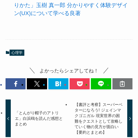
りかた」玉樹 真一郎 分かりやすく体験デザイ
ン(UX)について学べる良著
心理学
よかったらシェアしてね！
【書評と考察】スーパーベ
ターになろう! ジェインマ
「とんがり帽子のアトリ
クゴニガル 現実世界の困
エ」白浜鴎を読んだ感想と
難をクエストとして攻略し
まとめ
ていく物の見方が面白い
【要約とまとめ】