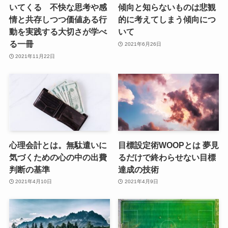
いてくる 不快な思考や感
傾向と知らないものは悲観
情と共存しつつ価値ある行
的に考えてしまう傾向につ
動を実践する大切さが学べ
いて
る一冊
2021年6月26日
2021年11月22日
心理会計とは。無駄遣いに
目標設定術WOOPとは 夢見
気づくための心の中の出費
るだけで終わらせない目標
判断の基準
達成の技術
2021年4月10日
2021年4月9日