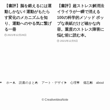
【書評】脳を鍛えるには運
【書評】超ストレス解消法
動しかない! 運動がもたら
イライラが一瞬で消える
す変化のメカニズムを知
100の科学的メソッド ポッ
り、運動へのやる気に繋げ
プな表紙だけど確かな内
る一冊
容。重度のストレス障害に
悩む前に読む本。
2021年12月26日
2021年12月5日
ホーム
読書のまとめ
アート・デザイン
心理学
備忘録
about
©
CreativeIdeaNote