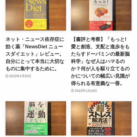
ネット・ニュース依存症に
【書評と考察】「もっと!
効く薬「NewsDiet ニュー
愛と創造、支配と進歩をも
スダイエット」レビュー。
たらすドーパミンの最新脳
自分にとって本当に大切な
科学」なぜ人はハマるの
ものに集中するために。
か？何が人を駆り立てるの
かについての幅広い見識が
2022年1月20日
得られる有意義な一冊。
2022年1月16日