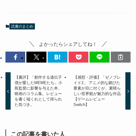
読書のまとめ
よかったらシェアしてね！
【書評】「創作する遺伝子
【感想・評価】「ゼノブレ
僕が愛したMEMEたち」小
イド2」 アニメ的な媚びた
島監督に影響を与えた本、
要素が目に付くが、素晴ら
映画のコラム集。レビュー
しい世界観が魅力的な作品
を書く端くれとして得られ
【ゲームレビュー
た気づき。
Switch】
この記事を書いた人