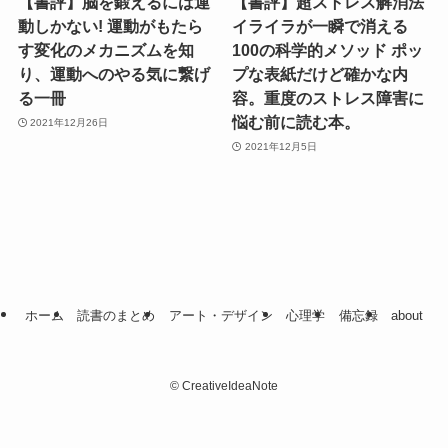
【書評】脳を鍛えるには運
【書評】超ストレス解消法
動しかない! 運動がもたら
イライラが一瞬で消える
す変化のメカニズムを知
100の科学的メソッド ポッ
り、運動へのやる気に繋げ
プな表紙だけど確かな内
る一冊
容。重度のストレス障害に
悩む前に読む本。
2021年12月26日
2021年12月5日
ホーム
読書のまとめ
アート・デザイン
心理学
備忘録
about
©
CreativeIdeaNote