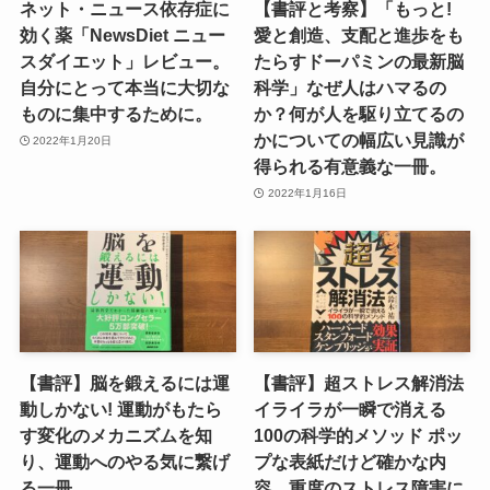
ネット・ニュース依存症に
【書評と考察】「もっと!
効く薬「NewsDiet ニュー
愛と創造、支配と進歩をも
スダイエット」レビュー。
たらすドーパミンの最新脳
自分にとって本当に大切な
科学」なぜ人はハマるの
ものに集中するために。
か？何が人を駆り立てるの
かについての幅広い見識が
2022年1月20日
得られる有意義な一冊。
2022年1月16日
【書評】脳を鍛えるには運
【書評】超ストレス解消法
動しかない! 運動がもたら
イライラが一瞬で消える
す変化のメカニズムを知
100の科学的メソッド ポッ
り、運動へのやる気に繋げ
プな表紙だけど確かな内
る一冊
容。重度のストレス障害に