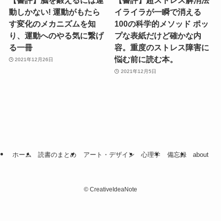
【書評】脳を鍛えるには運
【書評】超ストレス解消法
動しかない! 運動がもたら
イライラが一瞬で消える
す変化のメカニズムを知
100の科学的メソッド ポッ
り、運動へのやる気に繋げ
プな表紙だけど確かな内
る一冊
容。重度のストレス障害に
悩む前に読む本。
2021年12月26日
2021年12月5日
ホーム
読書のまとめ
アート・デザイン
心理学
備忘録
about
©
CreativeIdeaNote