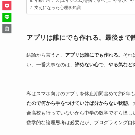
年齢バイアス(エイジズム)を捨てるべし。やるか、
支えになった心理学知識
アプリは誰にでも作れる。最後まで
結論から言うと、
アプリは誰にでも作れる
。それ
い。一番大事なのは、
諦めない心
で、
やる気など
私はスマホ向けのアプリを休止期間含めて約2年
たので何から手をつけていけば分からない状態
。
合高校も行っていないから中学の数学ですら怪し
数学的な論理思考は必要だが、プログラミング自