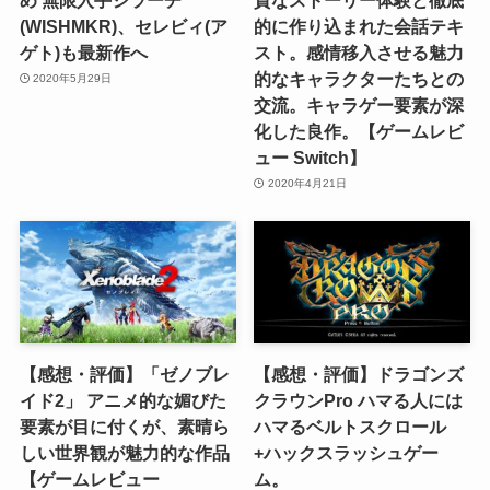
(WISHMKR)、セレビィ(ア
的に作り込まれた会話テキ
ゲト)も最新作へ
スト。感情移入させる魅力
的なキャラクターたちとの
2020年5月29日
交流。キャラゲー要素が深
化した良作。【ゲームレビ
ュー Switch】
2020年4月21日
【感想・評価】「ゼノブレ
【感想・評価】ドラゴンズ
イド2」 アニメ的な媚びた
クラウンPro ハマる人には
要素が目に付くが、素晴ら
ハマるベルトスクロール
しい世界観が魅力的な作品
+ハックスラッシュゲー
【ゲームレビュー
ム。