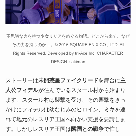
不思議な力を持つ少女リリアをめぐる物語。どこから来て、なぜ
その力を持つのか…。© 2016 SQUARE ENIX CO., LTD. All
Rights Reserved. Developed by tri-Ace Inc. CHARACTER
DESIGN：akiman
ストーリーは
未開惑星フェイクリード
を舞台に
主
人公フィデル
が住んでいるスタール村から始まり
ます。スタール村は襲撃を受け、その襲撃をきっ
かけにフィデルは幼なじみのヒロイン、
ミキ
を連
れて地元のレスリア王国へ向かい支援を要請しま
す。しかしレスリア王国は
隣国との戦争
で忙し