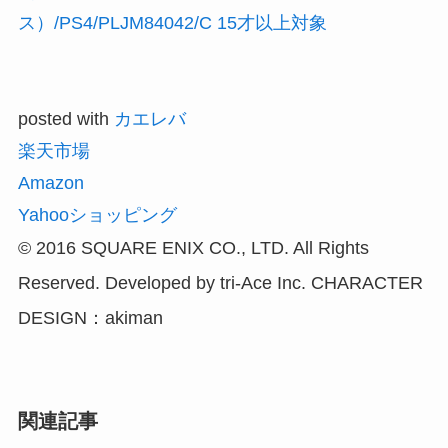
ス）/PS4/PLJM84042/C 15才以上対象
posted with
カエレバ
楽天市場
Amazon
Yahooショッピング
© 2016 SQUARE ENIX CO., LTD. All Rights
Reserved. Developed by tri-Ace Inc. CHARACTER
DESIGN：akiman
関連記事