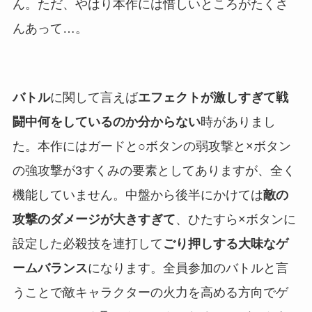
ん。ただ、やはり本作には惜しいところがたくさ
んあって…。
バトル
に関して言えば
エフェクトが激しすぎて戦
闘中何をしているのか分からない
時がありまし
た。本作にはガードと○ボタンの弱攻撃と×ボタン
の強攻撃が3すくみの要素としてありますが、全く
機能していません。中盤から後半にかけては
敵の
攻撃のダメージが大きすぎて
、ひたすら×ボタンに
設定した必殺技を連打して
ごり押しする大味なゲ
ームバランス
になります。全員参加のバトルと言
うことで敵キャラクターの火力を高める方向でゲ