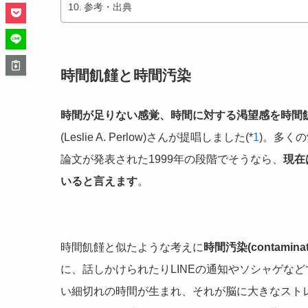
参考・出典
時間飢饉と時間汚染
時間が足りない感覚、時間に対する渇望感を時間
(Leslie A. Perlow)さんが提唱しました(*
1
)。多く
論文が発表された1999年の段階でそうなら、
現在
いると言えます
。
時間飢饉と似たような考えに
時間汚染(contaminate
に、話しかけられたりLINEの通知やソシャゲな
い細切れの時間が生まれ、それが脳に大きなスト