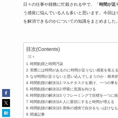
日々の仕事や雑務に忙殺される中で、「
時間が足
う感覚に悩んでいる人も多いと思います。今回は
を解消できるのかについての知識をまとめました
目次(Contents)
時間飢饉と時間汚染
実際には時間があるのに時間が足りない感覚を覚え
なぜ時間が足りないと思い込んでしまうのか：根本
時間飢饉の解決法1:マルチタスクを避け、一つの事
時間飢饉の解決法2:呼吸に意識を向ける
時間飢饉の解決法3:リフレーミングで目標を一つに
時間飢饉の解決法4:人に親切にすると時間が増える
時間飢饉の解決法5:畏怖の感情で自分をちっぽけな
関連記事