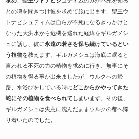
求め
、
聖王ウトナピシュティム
のみが不死を知る
との噂を聞きつけ彼を求めて旅に出ます。聖王ウ
トナピシュティムは自らが不死になるきっかけと
なった大洪水から危機を逃れた経緯をギルガメシ
ュに話し、彼に
永遠の若さを保ち続けているとい
う植物
を教えます。ギルガメシュは海底に眠ると
言われる不死の力の植物を求めに行き、無事にそ
の植物を得る事が出来ましたが、ウルクへの帰
路、水浴びをしている時に
どこからかやってきた
蛇にその植物を食べられてしまいます
。その後、
ギルガメシュは失意に沈んだままウルクの都へ帰
り着いたのでした。