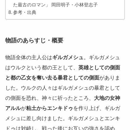
た最古のロマン」 岡田明子・小林登志子
参考・出典
物語のあらすじ・概要
物語全体の主人公は
ギルガメシュ
。ギルガメシュ
はウルクという都の王として、
英雄としての側面
と都の乙女を奪い去る暴君としての側面
がありま
した。ウルクの人々はギルガメシュの暴君として
の側面を恐れ、神々に祈ったところ、
大地の女神
アルル
が
粘土からエンキドゥ
を作り上げ、ギルガ
メシュに差し向けました。ギルガメシュとエンキ
ドゥは対峙し、戦った後にお互いの強さを認め、