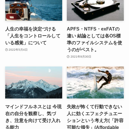
人生の幸福を決定づける
APFS・NTFS・exFATの
「人生をコントロールして
違い 結論としては各OS標
いる感覚」について
準のファイルシステムを使
うのがベスト。
2022年5月4日
2021年9月30日
マインドフルネスとは 今現
失敗が怖くて行動できない
在の自分を観察し、気づ
人に効くエフェクチュエー
き、注意を向けて受け入れ
ションという考え方(「許容
る能力
可能な損失」(Affordable