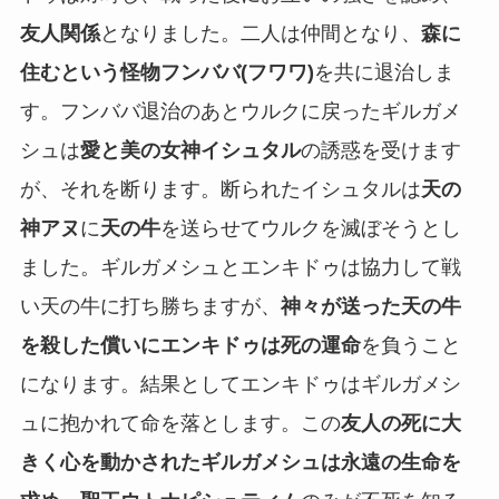
友人関係
となりました。二人は仲間となり、
森に
住むという怪物フンババ(フワワ)
を共に退治しま
す。フンババ退治のあとウルクに戻ったギルガメ
シュは
愛と美の女神イシュタル
の誘惑を受けます
が、それを断ります。断られたイシュタルは
天の
神アヌ
に
天の牛
を送らせてウルクを滅ぼそうとし
ました。ギルガメシュとエンキドゥは協力して戦
い天の牛に打ち勝ちますが、
神々が送った天の牛
を殺した償いにエンキドゥは死の運命
を負うこと
になります。結果としてエンキドゥはギルガメシ
ュに抱かれて命を落とします。この
友人の死に大
きく心を動かされたギルガメシュは永遠の生命を