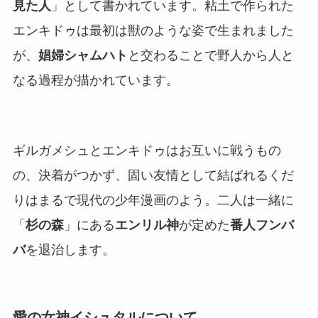
見た人
」として書かれています。粘土で作られた
エンキドゥは最初は獣のような姿で生まれました
が、
娼婦シャムハト
と交わることで野人から人と
なる過程が描かれています。
ギルガメシュとエンキドゥはお互いに戦うもの
の、決着がつかず、固い友情として結ばれるくだ
りはまるで現代の少年漫画のよう。二人は一緒に
「
杉の森
」にある
エンリル神
が定めた
番人フンバ
バ
を退治します。
愛の女神イシュタルについて