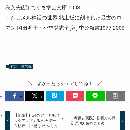
島文夫[訳] ちくま学芸文庫 1998
・シュメル神話の世界 粘土板に刻まれた最古のロ
マン 岡田明子・小林登志子[著] 中公新書1977 2008
神話
備忘録
よかったらシェアしてね！
【簡単】PS4のデータをバ
【考察と実践】影響力の武
ックアップする方法 デー
器 第3版 要約まとめ
タ移行(引っ越し)のやり方