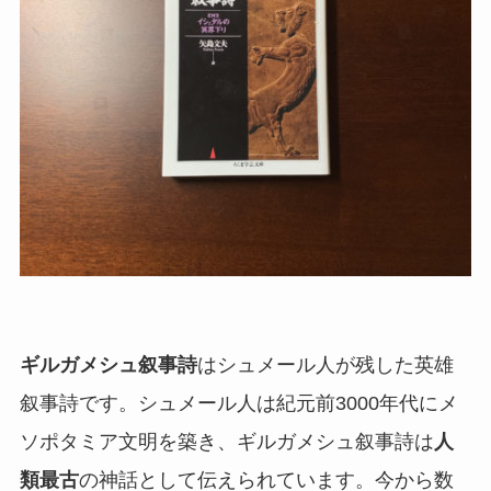
ギルガメシュ叙事詩
はシュメール人が残した英雄
叙事詩です。シュメール人は紀元前3000年代にメ
ソポタミア文明を築き、ギルガメシュ叙事詩は
人
類最古
の神話として伝えられています。今から数