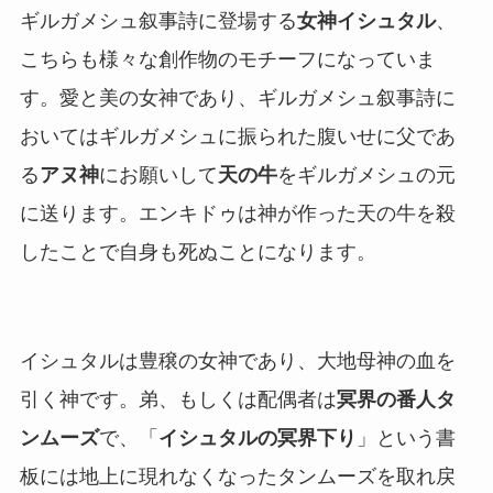
ギルガメシュ叙事詩に登場する
女神イシュタル
、
こちらも様々な創作物のモチーフになっていま
す。愛と美の女神であり、ギルガメシュ叙事詩に
おいてはギルガメシュに振られた腹いせに父であ
る
アヌ神
にお願いして
天の牛
をギルガメシュの元
に送ります。エンキドゥは神が作った天の牛を殺
したことで自身も死ぬことになります。
イシュタルは豊穣の女神であり、大地母神の血を
引く神です。弟、もしくは配偶者は
冥界の番人タ
ンムーズ
で、「
イシュタルの冥界下り
」という書
板には地上に現れなくなったタンムーズを取れ戻