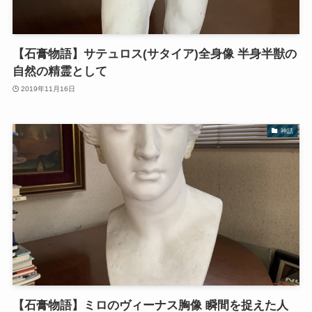
【石膏物語】サテュロス(サタイア)全身像 半身半獣の
自然の精霊として
2019年11月16日
神話
【石膏物語】ミロのヴィーナス胸像 瞬間を捉えた人