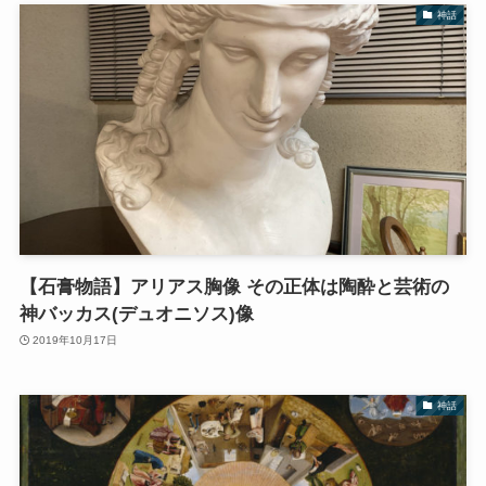
神話
【石膏物語】アリアス胸像 その正体は陶酔と芸術の
神バッカス(デュオニソス)像
2019年10月17日
神話