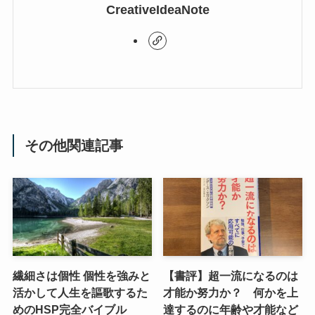
CreativeIdeaNote
その他関連記事
繊細さは個性 個性を強みと
【書評】超一流になるのは
活かして人生を謳歌するた
才能か努力か？ 何かを上
めのHSP完全バイブル
達するのに年齢や才能など