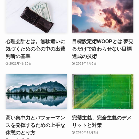
心理会計とは。無駄遣いに
目標設定術WOOPとは 夢見
気づくための心の中の出費
るだけで終わらせない目標
判断の基準
達成の技術
2021年4月10日
2021年4月9日
高い集中力とパフォーマン
完璧主義、完全主義のデメ
スを発揮するための上手な
リットと対策
休憩のとり方
2020年11月3日