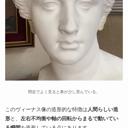
間近でよく見ると鼻が少し歪んでいる。
このヴィーナス像の造形的な特徴は
人間らしい造
形
と、
左右不均衡や軸の回転からまるで動いてい
る瞬間
を造形している点にあります。