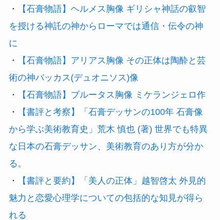
・
【石膏物語】ヘルメス胸像 ギリシャ神話の叡智
を授ける神託の神からローマでは通信・伝令の神
に
・
【石膏物語】アリアス胸像 その正体は陶酔と芸
術の神バッカス(デュオニソス)像
・
【石膏物語】ブルータス胸像 ミケランジェロ作
・
【書評と考察】「石膏デッサンの100年 石膏像
から学ぶ美術教育史」荒木 慎也 (著) 世界でも特異
な日本の石膏デッサン、美術教育のあり方が分か
る。
・
【書評と要約】「美人の正体」越智啓太 外見的
魅力と恋愛心理学についての包括的な知見が得ら
れる