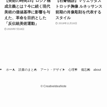
【美術の時間15】ロシア構
【石膏物語】マリエッタス
成主義とは？今に続く現代
トロッチ胸像 ルネッサンス
美術の価値基準に影響を与
前期の肖像彫刻を代表する
えた、革命を目的とした
スタイル
「反伝統美術運動」
2019年11月16日
2020年7月18日
ホーム
読書のまとめ
アート・デザイン
心理学
備忘録
about
©
CreativeIdeaNote