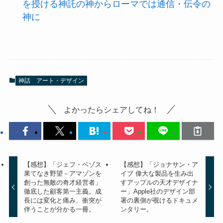
を授ける神託の神からローマでは通信・伝令の
神に
神話
アート・デザイン
よかったらシェアしてね！
【感想】「ジェフ・ベゾス
【感想】「ジョナサン・ア
果てなき野望－アマゾンを
イブ 偉大な製品を生み出
創った無敵の奇才経営者」
すアップルの天才デザイナ
徹底した顧客第一主義。成
ー」Apple社のデザイン部
長には変化と痛み、衝突が
署の裏側が覗けるドキュメ
伴うことが分かる一冊。
ンタリー。