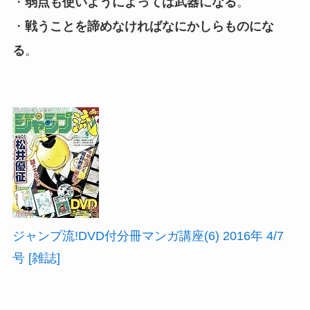
・
弱点も使いようによっては武器になる
。
・
戦うことを諦めなければなにかしらものにな
る
。
ジャンプ流!DVD付分冊マンガ講座(6) 2016年 4/7
号 [雑誌]