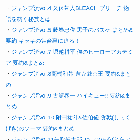
・
ジャンプ流vol.4 久保帯人BLEACH ブリーチ 物
語を紡ぐ秘技とは
・
ジャンプ流vol.5 藤巻忠俊 黒子のバスケ まとめ&
要約 キセキの舞台裏に迫る！
・
ジャンプ流vol.7 堀越耕平 僕のヒーローアカデミ
ア 要約&まとめ
・
ジャンプ流vol.8高橋和希 遊☆戯☆王 要約&まと
め
・
ジャンプ流vol.9 古舘春一 ハイキュー!! 要約&ま
とめ
・
ジャンプ流vol.10 附田祐斗&佐伯俊 食戟(しょく
げき)のソーマ 要約&まとめ
・
ジャンプ流vol.11矢吹健太郎 To LOVEる(とらぶ