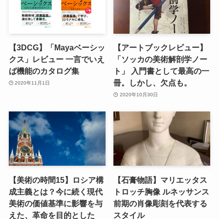
【3DCG】「Mayaベーシッ
【アートブックレビュー】
クス」レビュー 一言でいえ
「ソッカの美術解剖学ノー
ば機能のカタログ集
ト」 入門書として最高の一
冊。しかし、欠点も。
2020年11月1日
2020年10月30日
【美術の時間15】ロシア構
【石膏物語】マリエッタス
成主義とは？今に続く現代
トロッチ胸像 ルネッサンス
美術の価値基準に影響を与
前期の肖像彫刻を代表する
えた、革命を目的とした
スタイル