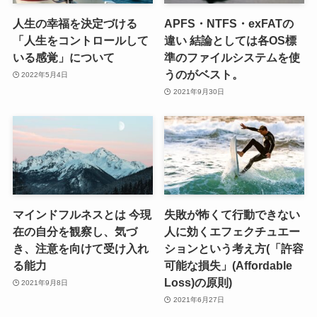
人生の幸福を決定づける
APFS・NTFS・exFATの
「人生をコントロールして
違い 結論としては各OS標
いる感覚」について
準のファイルシステムを使
うのがベスト。
2022年5月4日
2021年9月30日
マインドフルネスとは 今現
失敗が怖くて行動できない
在の自分を観察し、気づ
人に効くエフェクチュエー
き、注意を向けて受け入れ
ションという考え方(「許容
る能力
可能な損失」(Affordable
Loss)の原則)
2021年9月8日
2021年6月27日