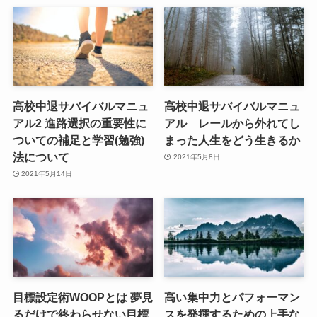
高校中退サバイバルマニュ
高校中退サバイバルマニュ
アル2 進路選択の重要性に
アル レールから外れてし
ついての補足と学習(勉強)
まった人生をどう生きるか
法について
2021年5月8日
2021年5月14日
目標設定術WOOPとは 夢見
高い集中力とパフォーマン
るだけで終わらせない目標
スを発揮するための上手な