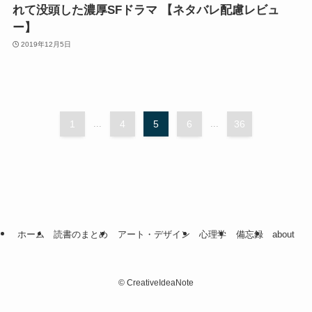
れて没頭した濃厚SFドラマ 【ネタバレ配慮レビュ
ー】
2019年12月5日
1
...
4
5
6
...
36
ホーム
読書のまとめ
アート・デザイン
心理学
備忘録
about
©
CreativeIdeaNote